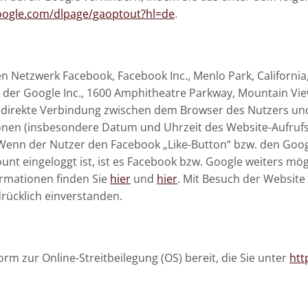
google.com/dlpage/gaoptout?hl=de
.
n Netzwerk Facebook, Facebook Inc., Menlo Park, California,
der Google Inc., 1600 Amphitheatre Parkway, Mountain View,
ine direkte Verbindung zwischen dem Browser des Nutzers u
ionen (insbesondere Datum und Uhrzeit des Website-Aufru
 Wenn der Nutzer den Facebook „Like-Button“ bzw. den Goog
t eingeloggt ist, ist es Facebook bzw. Google weiters mög
rmationen finden Sie
hier
und
hier
. Mit Besuch der Website 
rücklich einverstanden.
rm zur Online-Streitbeilegung (OS) bereit, die Sie unter
htt