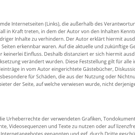
remde Internetseiten (Links), die außerhalb des Verantwortu
all in Kraft treten, in dem der Autor von den Inhalten Kenn
riger Inhalte zu verhindern. Der Autor erklärt hiermit aus
n Seiten erkennbar waren. Auf die aktuelle und zukünftige G
keinerlei Einfluss. Deshalb distanziert er sich hiermit ausdr
nksetzung verändert wurden. Diese Feststellung gilt für all
inträge in vom Autor eingerichtete Gästebücher, Diskussions
insbesondere für Schäden, die aus der Nutzung oder Nicht
ieter der Seite, auf welche verwiesen wurde, nicht derjenige,
nen die Urheberrechte der verwendeten Grafiken, Tondokume
ente, Videosequenzen und Texte zu nutzen oder auf lizenzf
es Internetangebotes genannten und ggf. durch Dritte gesc