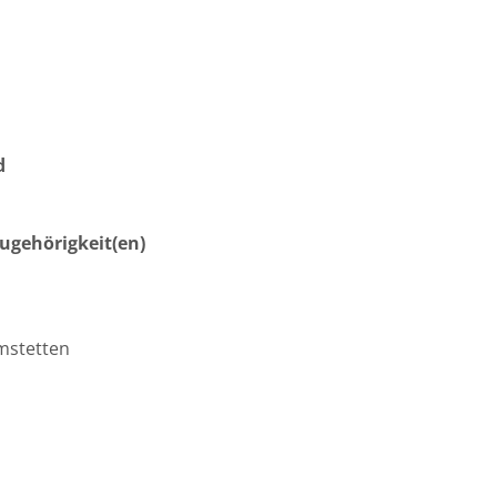
d
gehörigkeit(en)
mstetten