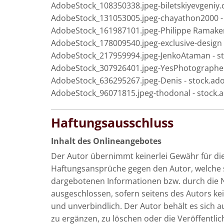
AdobeStock_108350338.jpeg-biletskiyevgeniy
AdobeStock_131053005.jpeg-chayathon2000 -
AdobeStock_161987101.jpeg-Philippe Ramaker
AdobeStock_178009540.jpeg-exclusive-design
AdobeStock_217959994.jpeg-JenkoAtaman - s
AdobeStock_307926401.jpeg-YesPhotographer
AdobeStock_636295267.jpeg-Denis - stock.a
AdobeStock_96071815.jpeg-thodonal - stock
Haftungsausschluss
Inhalt des Onlineangebotes
Der Autor übernimmt keinerlei Gewähr für die A
Haftungsansprüche gegen den Autor, welche si
dargebotenen Informationen bzw. durch die N
ausgeschlossen, sofern seitens des Autors kei
und unverbindlich. Der Autor behält es sich 
zu ergänzen, zu löschen oder die Veröffentlic