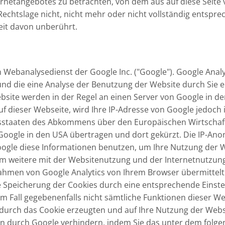
ternetangebotes zu betrachten, von dem aus auf diese Seite 
chtslage nicht, nicht mehr oder nicht vollständig entsprech
eit davon unberührt.
 Webanalysedienst der Google Inc. ("Google"). Google Analy
nd die eine Analyse der Benutzung der Website durch Sie 
bsite werden in der Regel an einen Server von Google in d
uf dieser Webseite, wird Ihre IP-Adresse von Google jedoch
sstaaten des Abkommens über den Europäischen Wirtschaft
 Google in den USA übertragen und dort gekürzt. Die IP-Anon
Google diese Informationen benutzen, um Ihre Nutzung der 
m weitere mit der Websitenutzung und der Internetnutzun
ahmen von Google Analytics von Ihrem Browser übermittelt
Speicherung der Cookies durch eine entsprechende Einstel
sem Fall gegebenenfalls nicht sämtliche Funktionen dieser 
durch das Cookie erzeugten und auf Ihre Nutzung der Websi
en durch Google verhindern, indem Sie das unter dem folge