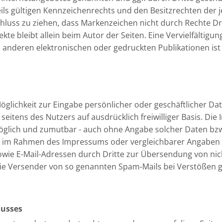
s gültigen Kennzeichenrechts und den Besitzrechten der je
hluss zu ziehen, dass Markenzeichen nicht durch Rechte Dri
jekte bleibt allein beim Autor der Seiten. Eine Vervielfälti
anderen elektronischen oder gedruckten Publikationen is
öglichkeit zur Eingabe persönlicher oder geschäftlicher Da
n seitens des Nutzers auf ausdrücklich freiwilliger Basis. D
möglich und zumutbar - auch ohne Angabe solcher Daten bz
r im Rahmen des Impressums oder vergleichbarer Angaben v
wie E-Mail-Adressen durch Dritte zur Übersendung von nic
n die Versender von so genannten Spam-Mails bei Verstößen 
lusses